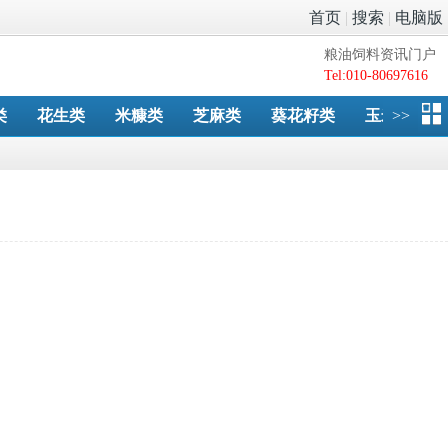
首页
|
搜索
|
电脑版
粮油饲料资讯门户
Tel:010-80697616
类
花生类
米糠类
芝麻类
葵花籽类
玉米油粕
>>