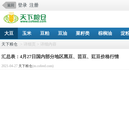
登录
注册
返回
大豆
玉米
豆粕
豆油
菜籽类
棕榈油
淀
天下粮仓
> 详细页 > 详细内容
汇总表：4月27日国内部分地区黑豆、芸豆、豇豆价格行情
2021-04-27
天下粮仓
(m.cofeed.com)