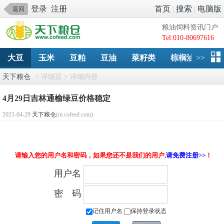
登录
注册
首页
|
搜索
|
电脑版
返回
粮油饲料资讯门户
Tel:010-80697616
大豆
玉米
豆粕
豆油
菜籽类
棕榈油
>>
淀
天下粮仓
> 详细页 > 详细内容
4月29日吉林通榆绿豆价格稳定
2021-04-29
天下粮仓
(m.cofeed.com)
请输入您的用户名和密码，如果您还不是我们的用户,
请免费注册>>
！
用户名
密 码
记住用户名
保持登录状态