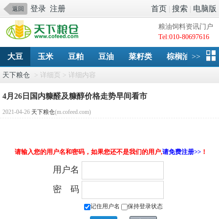
登录
注册
首页
|
搜索
|
电脑版
返回
粮油饲料资讯门户
Tel:010-80697616
大豆
玉米
豆粕
豆油
菜籽类
棕榈油
>>
淀
天下粮仓
> 详细页 > 详细内容
4月26日国内糠醛及糠醇价格走势早间看市
2021-04-26
天下粮仓
(m.cofeed.com)
请输入您的用户名和密码，如果您还不是我们的用户,
请免费注册>>
！
用户名
密 码
记住用户名
保持登录状态