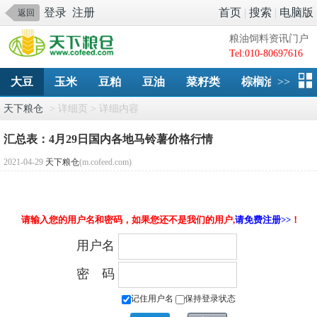
登录
注册
首页
|
搜索
|
电脑版
返回
粮油饲料资讯门户
Tel:010-80697616
大豆
玉米
豆粕
豆油
菜籽类
棕榈油
>>
淀
天下粮仓
> 详细页 > 详细内容
汇总表：4月29日国内各地马铃薯价格行情
2021-04-29
天下粮仓
(m.cofeed.com)
请输入您的用户名和密码，如果您还不是我们的用户,
请免费注册>>
！
用户名
密 码
记住用户名
保持登录状态