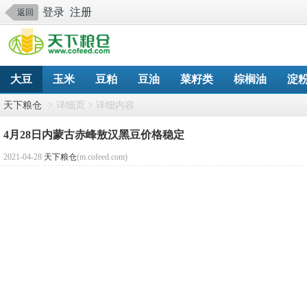
登录
注册
返回
大豆
玉米
豆粕
豆油
菜籽类
棕榈油
淀
天下粮仓
> 详细页 > 详细内容
4月28日内蒙古赤峰敖汉黑豆价格稳定
2021-04-28
天下粮仓
(m.cofeed.com)