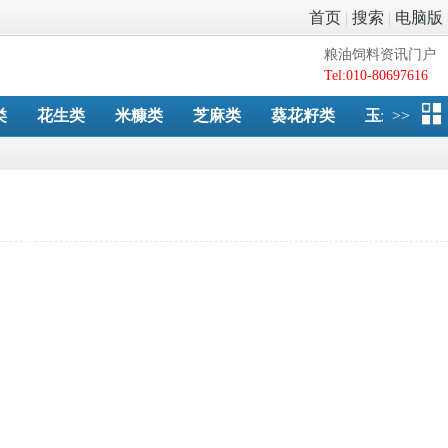
首页
|
搜索
|
电脑版
粮油饲料资讯门户
Tel:010-80697616
类
花生类
米糠类
芝麻类
葵花籽类
玉米油粕
>>