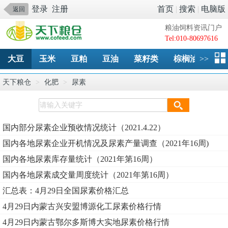
登录
注册
首页
|
搜索
|
电脑版
返回
粮油饲料资讯门户
Tel:010-80697616
大豆
玉米
豆粕
豆油
菜籽类
棕榈油
>>
淀
天下粮仓
>
化肥
>
尿素
国内部分尿素企业预收情况统计（2021.4.22）
国内各地尿素企业开机情况及尿素产量调查（2021年16周)
国内各地尿素库存量统计（2021年第16周）
国内各地尿素成交量周度统计（2021年第16周）
汇总表：4月29日全国尿素价格汇总
4月29日内蒙古兴安盟博源化工尿素价格行情
4月29日内蒙古鄂尔多斯博大实地尿素价格行情